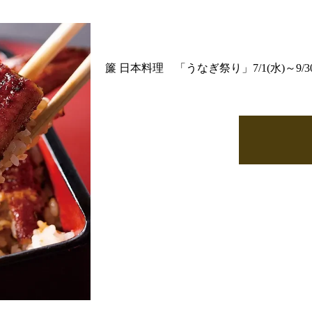
簾 日本料理 「うなぎ祭り」7/1(水)～9/30