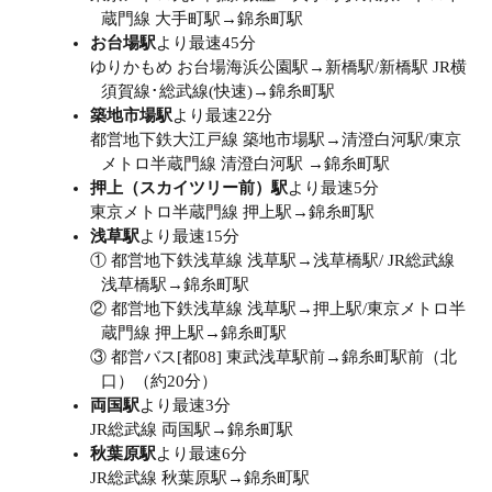
蔵門線 大手町駅→錦糸町駅
お台場駅
より最速45分
ゆりかもめ お台場海浜公園駅→新橋駅/新橋駅 JR横
須賀線･総武線(快速)→錦糸町駅
築地市場駅
より最速22分
都営地下鉄大江戸線 築地市場駅→清澄白河駅/東京
メトロ半蔵門線 清澄白河駅 →錦糸町駅
押上（スカイツリー前）駅
より最速5分
東京メトロ半蔵門線 押上駅→錦糸町駅
浅草駅
より最速15分
① 都営地下鉄浅草線 浅草駅→浅草橋駅/ JR総武線
浅草橋駅→錦糸町駅
② 都営地下鉄浅草線 浅草駅→押上駅/東京メトロ半
蔵門線 押上駅→錦糸町駅
③ 都営バス[都08] 東武浅草駅前→錦糸町駅前（北
口）（約20分）
両国駅
より最速3分
JR総武線 両国駅→錦糸町駅
秋葉原駅
より最速6分
JR総武線 秋葉原駅→錦糸町駅