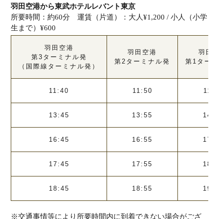
羽田空港から東武ホテルレバント東京
所要時間：約60分 運賃（片道）：大人¥1,200 / 小人（小学
生まで）¥600
羽田空港
羽田空港
羽田
第3ターミナル発
第2ターミナル発
第1ター
（国際線ターミナル発）
11:40
11:50
11:
13:45
13:55
14:
16:45
16:55
17:
17:45
17:55
18:
18:45
18:55
19:
※交通事情等により所要時間内に到着できない場合がござ