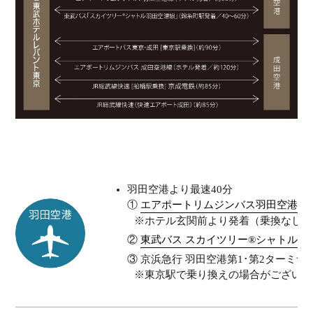
羽田空港より最速40分
①
エアポートリムジンバス羽田空港線
※ホテル玄関前より発着（乗換なし）
②
東武バス スカイツリー®シャトル羽
③ 京浜急行 羽田空港第1･第2ターミナ
※東京駅で乗り換えの場合がございま