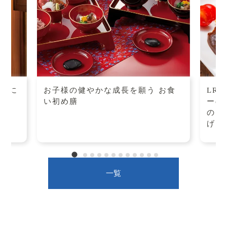
ェフに
お子様の健やかな成長を願う お食
LR
い初め膳
ーの
のブ
げ
一覧