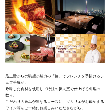
最上階からの眺望が魅⼒の「簾」でフレンチを⼿掛けるシ
ェフ⼿塚が、
吟味した⾷材を使⽤して特注の炭⽕窯で仕上げる料理の
数々。
こだわりの逸品が連なるコースに、ソムリエがお勧めする
ワイン等をご⼀緒にお楽しみいただきながら、