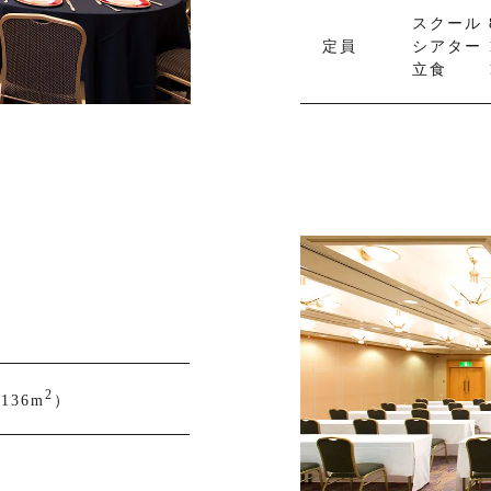
スクール 
定員
シアター 
立食 1
。
2
136m
）