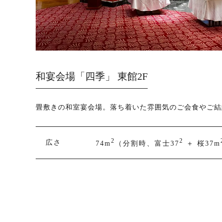
和宴会場「四季」 東館2F
畳敷きの和室宴会場。落ち着いた雰囲気のご会食やご結
2
2
広さ
74m
（分割時、富士37
＋ 桜37m