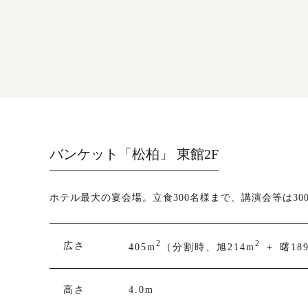
バンケット「松柏」 東館2F
ホテル最大の宴会場。立食300名様まで、講演会等は30
2
2
広さ
405m
（分割時、旭214m
＋ 曙18
高さ
4.0m