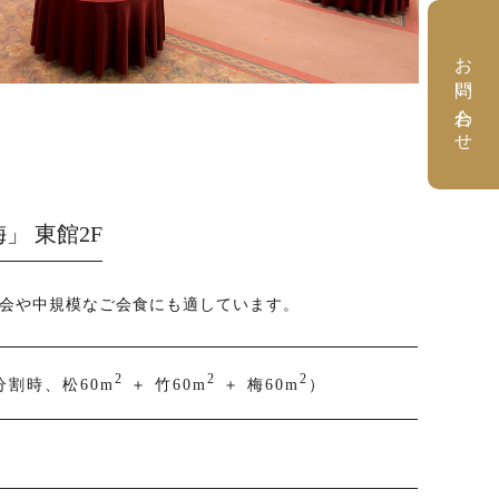
お問い合わせ
」 東館2F
科会や中規模なご会食にも適しています。
2
2
2
分割時、松60m
＋ 竹60m
＋ 梅60m
）