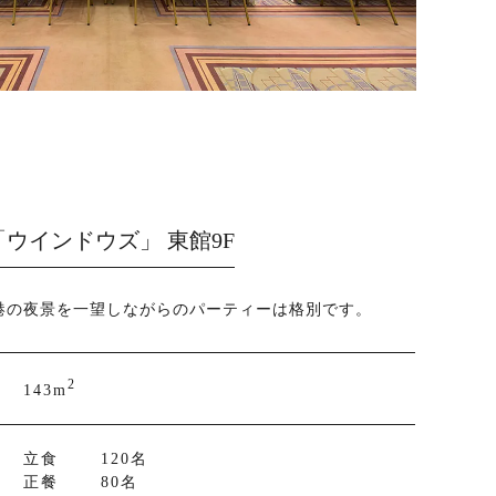
ウインドウズ」 東館9F
港の夜景を一望しながらのパーティーは格別です。
2
143m
立食 120名
正餐 80名