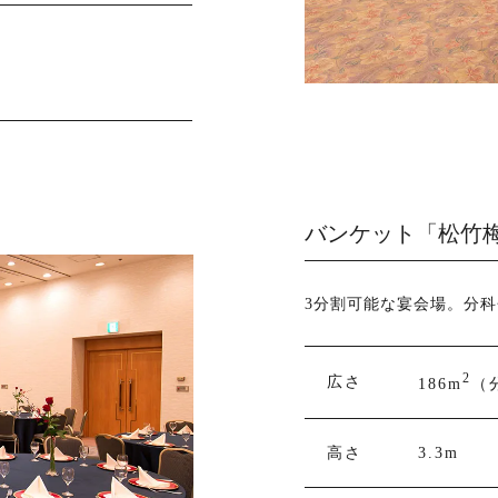
バンケット「松竹梅
3分割可能な宴会場。分
2
広さ
186m
（
高さ
3.3m