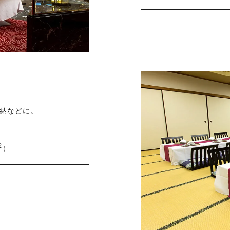
納などに。
2
）