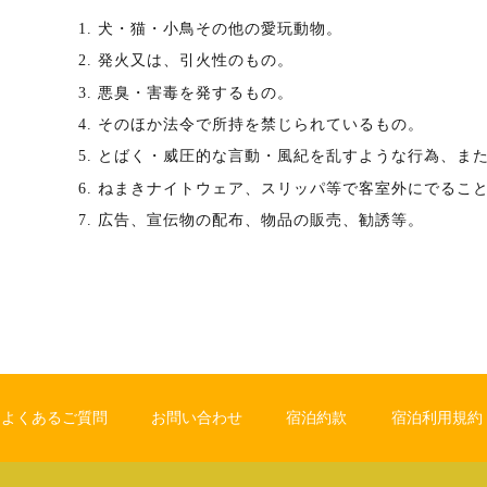
1. 犬・猫・小鳥その他の愛玩動物。
2. 発火又は、引火性のもの。
3. 悪臭・害毒を発するもの。
4. そのほか法令で所持を禁じられているもの。
5. とばく・威圧的な言動・風紀を乱すような行為、
6. ねまきナイトウェア、スリッパ等で客室外にでるこ
7. 広告、宣伝物の配布、物品の販売、勧誘等。
よくあるご質問
お問い合わせ
宿泊約款
宿泊利用規約