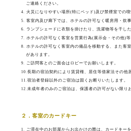
ご連絡ください。
4. 火災になりやすい場所(特にベッド)及び禁煙室で
5. 客室内及び廊下では、ホテルの許可なく暖房用・
6. ランプシェードに衣類を掛けたり、洗濯物等を干し
7. ホテルの許可なく客室を営業行為(展示会・その他
8. ホテルの許可なく客室内の備品を移動する、また
があります。
9. ご訪問客とのご面会はロビーでお願いします。
10.長期の宿泊契約により賃貸権、居住等借家法その
11.宿泊者登録以外のご宿泊は固くお断りいたします。
12.未成年者のみのご宿泊は、保護者の許可がない限り
２．客室のカードキー
1. ご滞在中のお部屋からお出かけの際は、カードキー