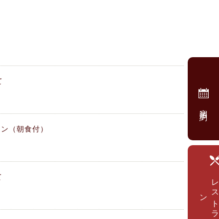
て
宿泊予約
ラン（朝食付）
て
ン